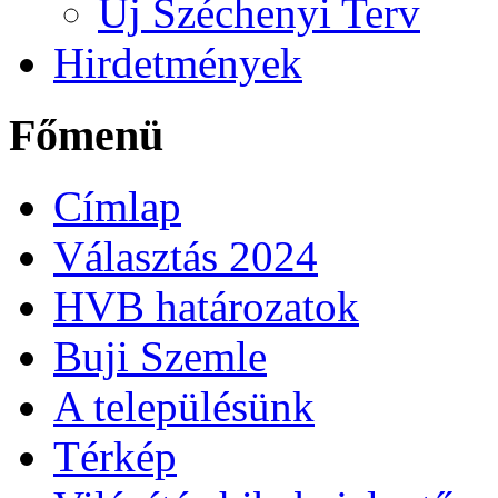
Új Széchenyi Terv
Hirdetmények
Főmenü
Címlap
Választás 2024
HVB határozatok
Buji Szemle
A településünk
Térkép