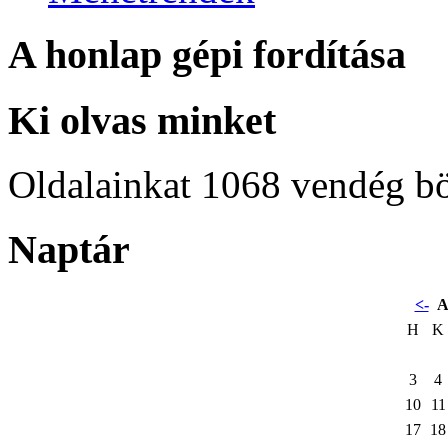
A honlap gépi fordítása
Ki olvas minket
Oldalainkat 1068 vendég b
Naptár
<-
A
H
K
3
4
10
11
17
18