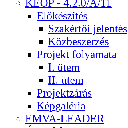
KEOP - 4.2.0/A/11
Előkészítés
Szakértői jelentés
Közbeszerzés
Projekt folyamata
I. ütem
II. ütem
Projektzárás
Képgaléria
EMVA-LEADER