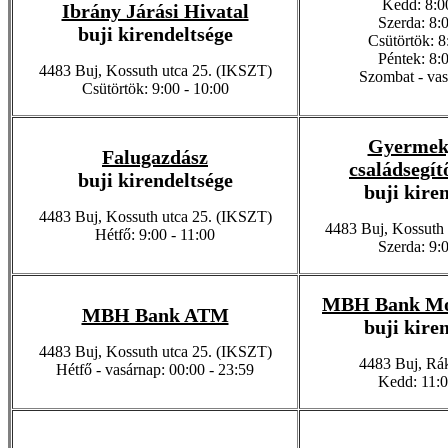
Kedd: 8:0
Ibrány Járási Hivatal
Szerda: 8:0
buji kirendeltsége
Csütörtök: 8
Péntek: 8:0
4483 Buj, Kossuth utca 25. (IKSZT)
Szombat - vas
Csütörtök: 9:00 - 10:00
Gyermekj
Falugazdász
családsegít
buji kirendeltsége
buji kire
4483 Buj, Kossuth utca 25. (IKSZT)
4483 Buj, Kossuth
Hétfő: 9:00 - 11:00
Szerda: 9:0
MBH Bank Mob
MBH Bank ATM
buji kire
4483 Buj, Kossuth utca 25. (IKSZT)
4483 Buj, Rák
Hétfő - vasárnap: 00:00 - 23:59
Kedd: 11:0