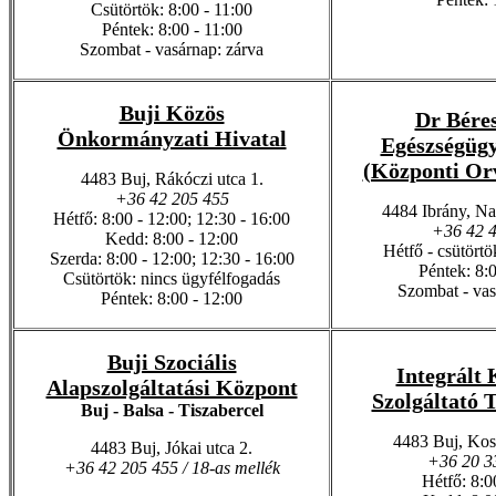
Csütörtök: 8:00 - 11:00
Péntek: 8:00 - 11:00
Szombat - vasárnap: zárva
Buji Közös
Dr Béres
Önkormányzati Hivatal
Egészségüg
(Központi Orv
4483 Buj, Rákóczi utca 1.
+36 42 205 455
4484 Ibrány, Nag
Hétfő: 8:00 - 12:00; 12:30 - 16:00
+36 42 
Kedd: 8:00 - 12:00
Hétfő - csütörtö
Szerda: 8:00 - 12:00; 12:30 - 16:00
Péntek: 8:0
Csütörtök: nincs ügyfélfogadás
Szombat - vas
Péntek: 8:00 - 12:00
Buji Szociális
Integrált 
Alapszolgáltatási Központ
Szolgáltató 
Buj - Balsa - Tiszabercel
4483 Buj, Kos
4483 Buj, Jókai utca 2.
+36 20 3
+36 42 205 455 / 18-as mellék
Hétfő: 8:0