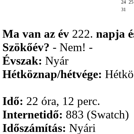
24
25
31
Ma van az év
222.
napja
Szökőév?
- Nem! -
Évszak:
Nyár
Hétköznap/hétvége:
Hétkö
Idő:
22 óra, 12 perc.
Internetidő:
883 (Swatch)
Időszámítás:
Nyári