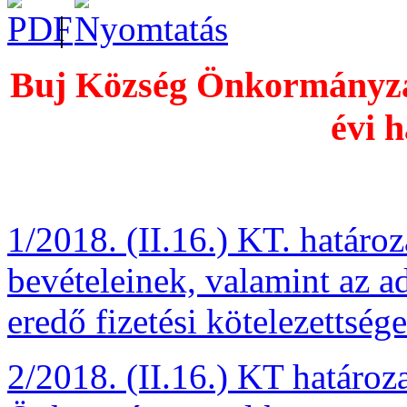
|
Buj Község Önkormányzat
évi h
1/2018. (II.16.) KT. határo
bevételeinek, valamint az a
eredő fizetési kötelezettsé
2/2018. (II.16.) KT határo