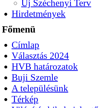
Új Széchenyi Terv
Hirdetmények
Főmenü
Címlap
Választás 2024
HVB határozatok
Buji Szemle
A településünk
Térkép