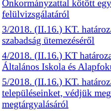
Önkormányzattal kötött eg
felülvizsgálatáról
3/2018. (II.16.) KT. határo
szabadság ütemezéséről
4/2018. (II.16.) KT határoza
Általános Iskola és Alapfo
5/2018. (II.16.) KT. határ
településeinket, védjük meg
megtárgyalásáról