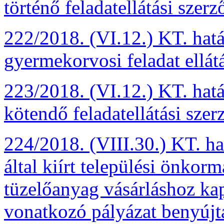
történő feladatellátási szer
222/2018. (VI.12.) KT. hatá
gyermekorvosi feladat ellát
223/2018. (VI.12.) KT. hatá
kötendő feladatellátási szer
224/2018. (VIII.30.) KT. h
által kiírt települési önkor
tüzelőanyag vásárláshoz ka
vonatkozó pályázat benyújt