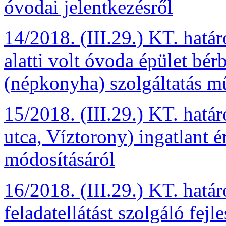
óvodai jelentkezésről
14/2018. (III.29.) KT. határ
alatti volt óvoda épület bér
(népkonyha) szolgáltatás m
15/2018. (III.29.) KT. határ
utca, Víztorony) ingatlant é
módosításáról
16/2018. (III.29.) KT. hat
feladatellátást szolgáló fej