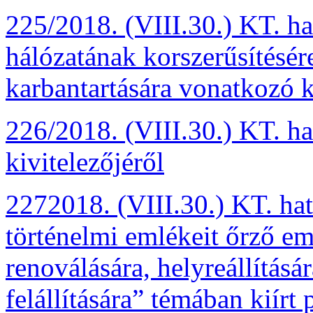
225/2018. (VIII.30.) KT. ha
hálózatának korszerűsítésér
karbantartására vonatkozó k
226/2018. (VIII.30.) KT. hat
kivitelezőjéről
2272018. (VIII.30.) KT. hat
történelmi emlékeit őrző e
renoválására, helyreállítás
felállítására” témában kiírt