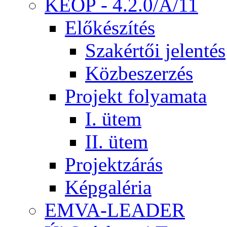
KEOP - 4.2.0/A/11
Előkészítés
Szakértői jelentés
Közbeszerzés
Projekt folyamata
I. ütem
II. ütem
Projektzárás
Képgaléria
EMVA-LEADER