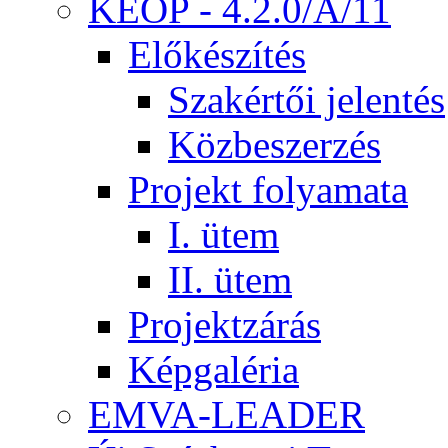
KEOP - 4.2.0/A/11
Előkészítés
Szakértői jelentés
Közbeszerzés
Projekt folyamata
I. ütem
II. ütem
Projektzárás
Képgaléria
EMVA-LEADER