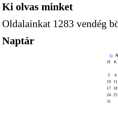
Ki olvas minket
Oldalainkat 1283 vendég b
Naptár
<-
A
H
K
3
4
10
11
17
18
24
25
31