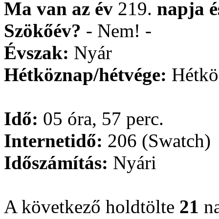
Ma van az év
219.
napja
Szökőév?
- Nem! -
Évszak:
Nyár
Hétköznap/hétvége:
Hétkö
Idő:
05 óra, 57 perc.
Internetidő:
206 (Swatch)
Időszámítás:
Nyári
A következő holdtölte
21
na