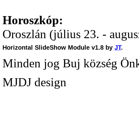
Horoszkóp:
Oroszlán (július 23. - augus
Horizontal SlideShow Module v1.8 by
JT
.
Minden jog Buj község Ön
MJDJ design