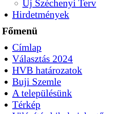
Új Széchenyi Terv
Hirdetmények
Főmenü
Címlap
Választás 2024
HVB határozatok
Buji Szemle
A településünk
Térkép