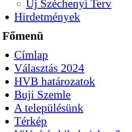
Új Széchenyi Terv
Hirdetmények
Főmenü
Címlap
Választás 2024
HVB határozatok
Buji Szemle
A településünk
Térkép