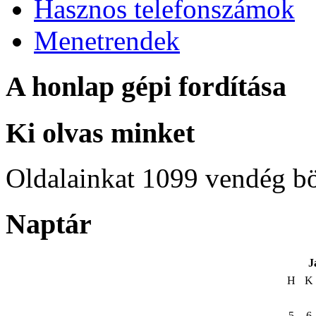
Hasznos telefonszámok
Menetrendek
A honlap gépi fordítása
Ki olvas minket
Oldalainkat 1099 vendég b
Naptár
J
H
K
5
6