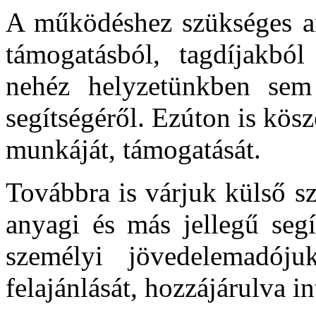
A működéshez szükséges a
támogatásból, tagdíjakbó
nehéz helyzetünkben sem
segítségéről. Ezúton is kös
munkáját, támogatását.
Továbbra is várjuk külső s
anyagi és más jellegű segí
személyi jövedelemadó
felajánlását, hozzájárulva i