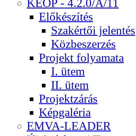
KEOP - 4.2.0/A/11
Előkészítés
Szakértői jelentés
Közbeszerzés
Projekt folyamata
I. ütem
II. ütem
Projektzárás
Képgaléria
EMVA-LEADER