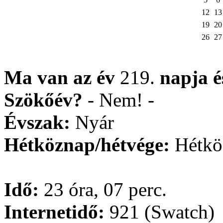
12
13
19
20
26
27
Ma van az év
219.
napja
Szökőév?
- Nem! -
Évszak:
Nyár
Hétköznap/hétvége:
Hétkö
Idő:
23 óra, 07 perc.
Internetidő:
921 (Swatch)