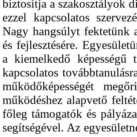
biztosítja a szakosztályok d
ezzel kapcsolatos szervezé
Nagy hangsúlyt fektetünk a
és fejlesztésére. Egyesüle
a kiemelkedő képességű ta
kapcsolatos továbbtanulásr
működőképességét megőr
működéshez alapvető feltét
főleg támogatók és pályáza
segítségével. Az egyesület