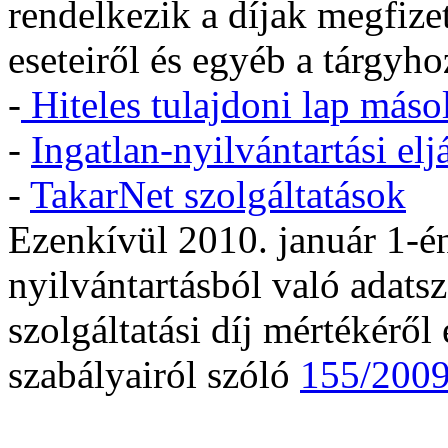
rendelkezik a díjak megfize
eseteiről és egyéb a tárgyho
-
Hiteles tulajdoni lap máso
-
Ingatlan-nyilvántartási eljá
-
TakarNet szolgáltatások
Ezenkívül 2010. január 1-én
nyilvántartásból való adats
szolgáltatási díj mértékéről é
szabályairól szóló
155/2009