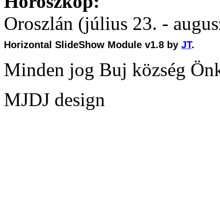
Horoszkóp:
Oroszlán (július 23. - augus
Horizontal SlideShow Module v1.8 by
JT
.
Minden jog Buj község Ön
MJDJ design