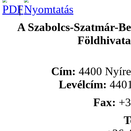
|
A Szabolcs-Szatmár-B
Földhivata
Cím:
4400 Nyíreg
Levélcím:
4401
Fax:
+3
T