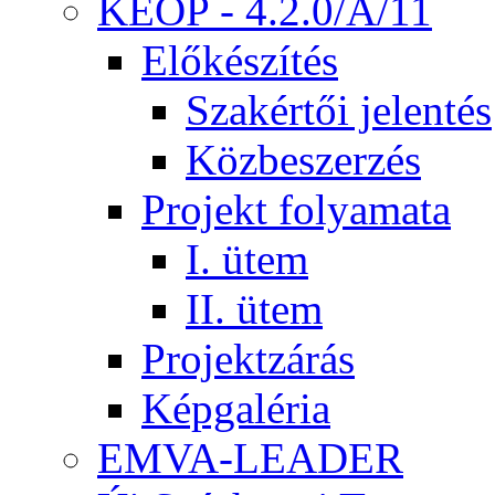
KEOP - 4.2.0/A/11
Előkészítés
Szakértői jelentés
Közbeszerzés
Projekt folyamata
I. ütem
II. ütem
Projektzárás
Képgaléria
EMVA-LEADER