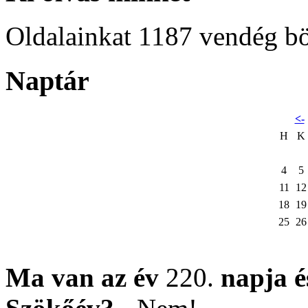
Oldalainkat 1187 vendég b
Naptár
<-
H
K
4
5
11
12
18
19
25
26
Ma van az év
220.
napja