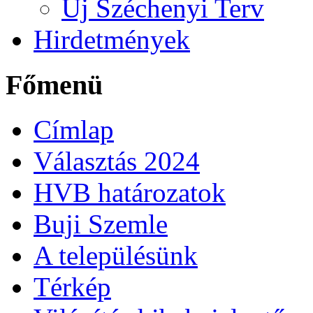
Új Széchenyi Terv
Hirdetmények
Főmenü
Címlap
Választás 2024
HVB határozatok
Buji Szemle
A településünk
Térkép