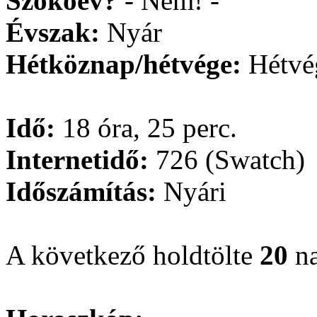
Szökőév?
- Nem! -
Évszak:
Nyár
Hétköznap/hétvége:
Hétvé
Idő:
18 óra, 25 perc.
Internetidő:
726 (Swatch)
Időszámítás:
Nyári
A következő holdtölte
20
na