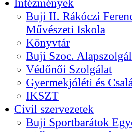
Intézmények
Buji II. Rákóczi Feren
Művészeti Iskola
Könyvtár
Buji Szoc. Alapszolgál
Védőnői Szolgálat
Gyermekjóléti és Csalá
IKSZT
Civil szervezetek
Buji Sportbarátok Egy