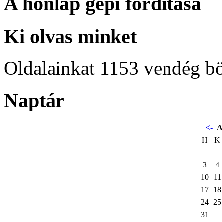
A honlap gépi fordítása
Ki olvas minket
Oldalainkat 1153 vendég b
Naptár
<-
A
H
K
3
4
10
11
17
18
24
25
31