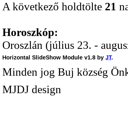
A következő holdtölte
21
na
Horoszkóp:
Oroszlán (július 23. - augus
Horizontal SlideShow Module v1.8 by
JT
.
Minden jog Buj község Ön
MJDJ design