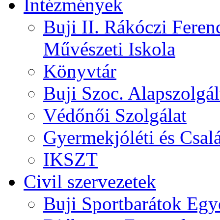
Intézmények
Buji II. Rákóczi Feren
Művészeti Iskola
Könyvtár
Buji Szoc. Alapszolgál
Védőnői Szolgálat
Gyermekjóléti és Csalá
IKSZT
Civil szervezetek
Buji Sportbarátok Egy