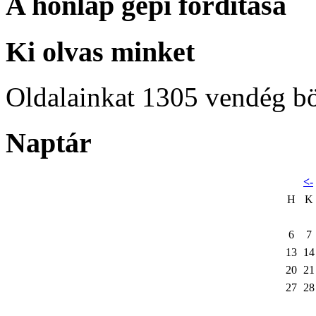
A honlap gépi fordítása
Ki olvas minket
Oldalainkat 1305 vendég b
Naptár
<-
H
K
6
7
13
14
20
21
27
28