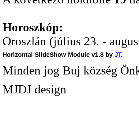
Horoszkóp:
Oroszlán (július 23. - augus
Horizontal SlideShow Module v1.8 by
JT
.
Minden jog Buj község Ön
MJDJ design