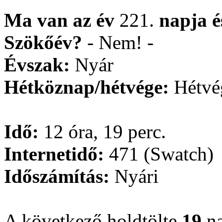
Ma van az év
221.
napja
Szökőév?
- Nem! -
Évszak:
Nyár
Hétköznap/hétvége:
Hétvé
Idő:
12 óra, 19 perc.
Internetidő:
471 (Swatch)
Időszámítás:
Nyári
A következő holdtölte
19
na