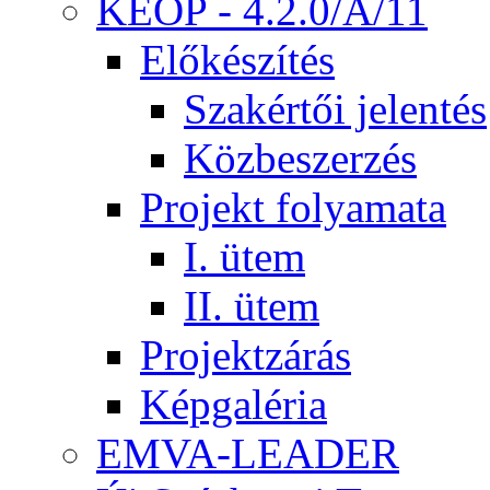
KEOP - 4.2.0/A/11
Előkészítés
Szakértői jelentés
Közbeszerzés
Projekt folyamata
I. ütem
II. ütem
Projektzárás
Képgaléria
EMVA-LEADER