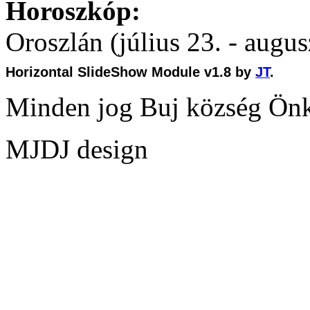
Horoszkóp:
Oroszlán (július 23. - augus
Horizontal SlideShow Module v1.8 by
JT
.
Minden jog Buj község Ön
MJDJ design