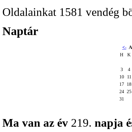
Oldalainkat 1581 vendég b
Naptár
<-
A
H
K
3
4
10
11
17
18
24
25
31
Ma van az év
219.
napja