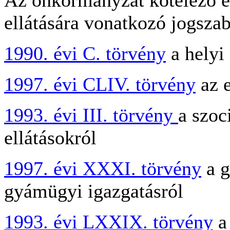
Az önkormányzat kötelező és
ellátására vonatkozó jogsza
1990. évi C. törvény
a helyi
1997. évi CLIV. törvény
az 
1993. évi III. törvény
a szoc
ellátásokról
1997. évi XXXI. törvény
a g
gyámügyi igazgatásról
1993. évi LXXIX. törvény
a