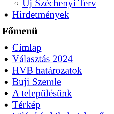
Új Széchenyi Terv
Hirdetmények
Főmenü
Címlap
Választás 2024
HVB határozatok
Buji Szemle
A településünk
Térkép