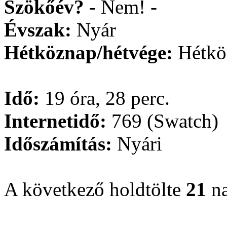
Szökőév?
- Nem! -
Évszak:
Nyár
Hétköznap/hétvége:
Hétkö
Idő:
19 óra, 28 perc.
Internetidő:
769 (Swatch)
Időszámítás:
Nyári
A következő holdtölte
21
na