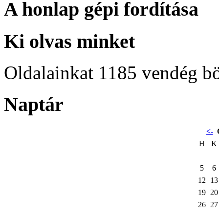
A honlap gépi fordítása
Ki olvas minket
Oldalainkat 1185 vendég b
Naptár
<-
H
K
5
6
12
13
19
20
26
27