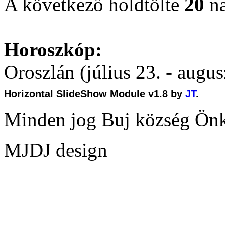
A következő holdtölte
20
na
Horoszkóp:
Oroszlán (július 23. - augus
Horizontal SlideShow Module v1.8 by
JT
.
Minden jog Buj község Ön
MJDJ design