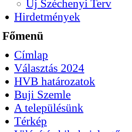
Új Széchenyi Terv
Hirdetmények
Főmenü
Címlap
Választás 2024
HVB határozatok
Buji Szemle
A településünk
Térkép