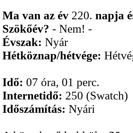
Ma van az év
220.
napja
Szökőév?
- Nem! -
Évszak:
Nyár
Hétköznap/hétvége:
Hétvé
Idő:
07 óra, 01 perc.
Internetidő:
250 (Swatch)
Időszámítás:
Nyári