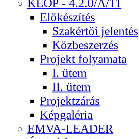
KEOP - 4.2.0/A/11
Előkészítés
Szakértői jelentés
Közbeszerzés
Projekt folyamata
I. ütem
II. ütem
Projektzárás
Képgaléria
EMVA-LEADER