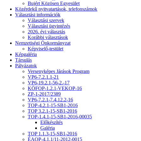
Bujért Közösen Egyesület
Közérdekű nyitvatartások, telefonszámok
Választási információk
Választási szervek
Választási ügyintézés
2026. évi választás
Korábbi választások
Nemzetiségi Önkormányzat
Képviselő-testület
Képgaléria
Társulás
Pályázatok
Versenyképes Járások Program
VP6-7.2.1.1-21
VP6-19.2.1-56-2.-17
KÖFOP-1.2.1-VEKOP-16
ZP-1-2017/2389
VP6-7.2.1-7.4.12.2-16
TOP-4.2.1-15-SB1-2016
TOP 3.2.1-15-SB1-2016
TOP-1.4.1-15-SB1-2016-00035
Előkészítés
Galéria
TOP 1.1.3-15-SB1-2016
ÉAOP-4.1.1/11-2012-0015