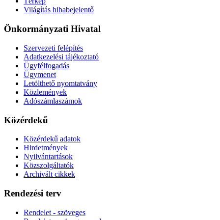
Térkép
Világítás hibabejelentő
Önkormányzati Hivatal
Szervezeti felépítés
Adatkezelési tájékoztató
Ügyfélfogadás
Ügymenet
Letölthető nyomtatvány
Közlemények
Adószámlaszámok
Közérdekű
Közérdekű adatok
Hirdetmények
Nyilvántartások
Közszolgáltatók
Archivált cikkek
Rendezési terv
Rendelet - szöveges