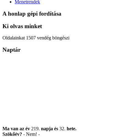
Menetrendek
A honlap gépi fordítása
Ki olvas minket
Oldalainkat 1507 vendég böngészi
Naptár
Ma van az év
219.
napja
és
32.
hete.
Szökőév?
- Nem! -