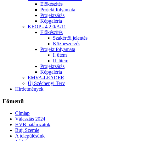
Előkészítés
Projekt folyamata
Projektzárás
Képgaléria
KEOP - 4.2.0/A/11
Előkészítés
Szakértői jelentés
Közbeszerzés
Projekt folyamata
I. ütem
II. ütem
Projektzárás
Képgaléria
EMVA-LEADER
Új Széchenyi Terv
Hirdetmények
Főmenü
Címlap
Választás 2024
HVB határozatok
Buji Szemle
A településünk