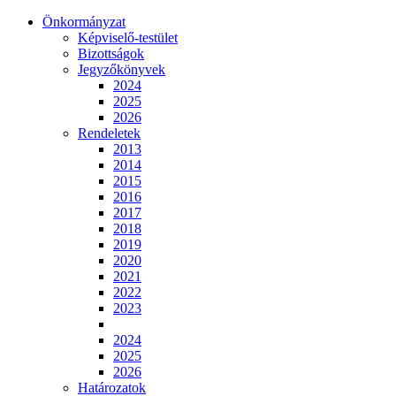
Önkormányzat
Képviselő-testület
Bizottságok
Jegyzőkönyvek
2024
2025
2026
Rendeletek
2013
2014
2015
2016
2017
2018
2019
2020
2021
2022
2023
2024
2025
2026
Határozatok