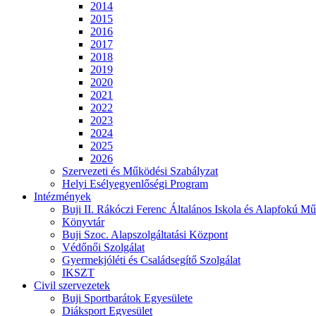
2014
2015
2016
2017
2018
2019
2020
2021
2022
2023
2024
2025
2026
Szervezeti és Működési Szabályzat
Helyi Esélyegyenlőségi Program
Intézmények
Buji II. Rákóczi Ferenc Általános Iskola és Alapfokú Mű
Könyvtár
Buji Szoc. Alapszolgáltatási Központ
Védőnői Szolgálat
Gyermekjóléti és Családsegítő Szolgálat
IKSZT
Civil szervezetek
Buji Sportbarátok Egyesülete
Diáksport Egyesület