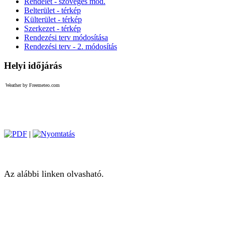
Rendelet - szöveges mod.
Belterület - térkép
Külterület - térkép
Szerkezet - térkép
Rendezési terv módosítása
Rendezési terv - 2. módosítás
Helyi időjárás
Weather by Freemeteo.com
|
Az alábbi linken olvasható.