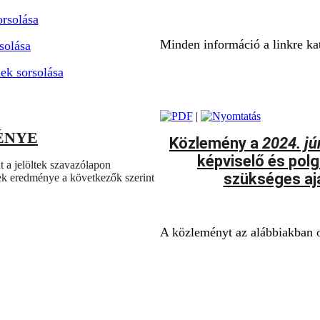
orsolása
Minden információ a linkre kat
solása
ek sorsolása
|
ÉNYE
Közlemény a
2024. jú
képviselő és polg
 a jelöltek szavazólapon
szükséges aj
nek eredménye a következők szerint
A közleményt az alábbiakban o