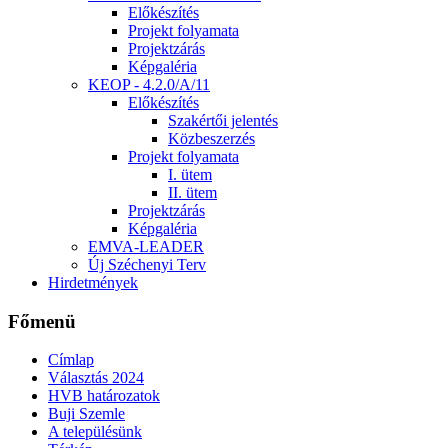
Előkészítés
Projekt folyamata
Projektzárás
Képgaléria
KEOP - 4.2.0/A/11
Előkészítés
Szakértői jelentés
Közbeszerzés
Projekt folyamata
I. ütem
II. ütem
Projektzárás
Képgaléria
EMVA-LEADER
Új Széchenyi Terv
Hirdetmények
Főmenü
Címlap
Választás 2024
HVB határozatok
Buji Szemle
A településünk