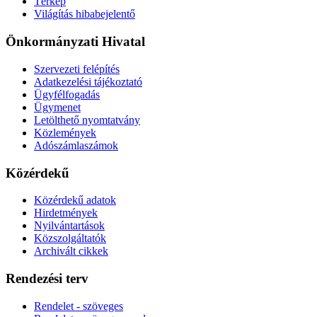
Térkép
Világítás hibabejelentő
Önkormányzati Hivatal
Szervezeti felépítés
Adatkezelési tájékoztató
Ügyfélfogadás
Ügymenet
Letölthető nyomtatvány
Közlemények
Adószámlaszámok
Közérdekű
Közérdekű adatok
Hirdetmények
Nyilvántartások
Közszolgáltatók
Archivált cikkek
Rendezési terv
Rendelet - szöveges