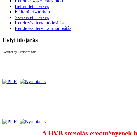
Rendelet - szöveges mod.
Belterület - térkép
Külterület - térkép
Szerkezet - térkép
Rendezési terv módosítása
Rendezési terv - 2. módosítás
Helyi időjárás
Weather by Freemeteo.com
|
|
A HVB sorsolás eredményének h