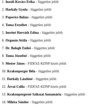
1.
Inzsöl-Kovács Erika
- független jelölt
2.
Harkály Gyula
- független jelölt
3.
Popovics Balázs
- független jelölt
4.
Toma Erzsébet
- független jelölt
5.
Imréné Horváth Edina
- független jelölt
6.
Orgonás Attila
- független jelölt
7.
Dr. Balogh Enikő
- független jelölt
8.
Toma Józsefné
- független jelölt
9.
Mester János
- FIDESZ-KDNP közös jelölt
10.
Krakonperger Béla
- független jelölt
11.
Harkály Lászlóné
- független jelölt
12.
Árvai Csilla
- FIDESZ-KDNP közös jelölt
13.
Krakonpergerné Szikszai Annamária
- független jelölt
14.
Mikita Sándor
- független jelölt