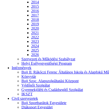
2014
2015
2016
2017
2018
2019
2020
2021
2022
2023
2024
2025
2026
Szervezeti és Működési Szabályzat
Helyi Esélyegyenlőségi Program
Intézmények
Buji II. Rákóczi Ferenc Általános Iskola és Alapfokú Mű
Könyvtár
Buji Szoc. Alapszolgáltatási Központ
Védőnői Szolgálat
Gyermekjóléti és Családsegítő Szolgálat
IKSZT
Civil szervezetek
Buji Sportbarátok Egyesülete
Diáksport Egyesület