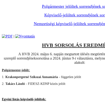
Polgármester jelöltek sorrendjének s
Képviselő-jelöltek sorrendjének sor
Nemzetiségi képviselő-jelöltek sorrendjén
|
HVB SORSOLÁS EREDM
A HVB 2024. május 6. napján megtartott ülésén megtörtént
szereplő sorrendjéneksorsolása a 2024. június 9-i választásra, mely
alakult:
Polgármester-jelölt:
1.
Krakonpergerné Szikszai Annamária
- független jelölt
2.
Takács László
- FIDESZ-KDNP közös jelölt
Egyéni listás képviselő-jelöltek: