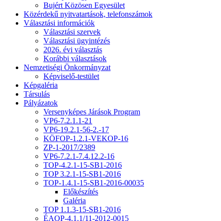
Bujért Közösen Egyesület
Közérdekű nyitvatartások, telefonszámok
Választási információk
Választási szervek
Választási ügyintézés
2026. évi választás
Korábbi választások
Nemzetiségi Önkormányzat
Képviselő-testület
Képgaléria
Társulás
Pályázatok
Versenyképes Járások Program
VP6-7.2.1.1-21
VP6-19.2.1-56-2.-17
KÖFOP-1.2.1-VEKOP-16
ZP-1-2017/2389
VP6-7.2.1-7.4.12.2-16
TOP-4.2.1-15-SB1-2016
TOP 3.2.1-15-SB1-2016
TOP-1.4.1-15-SB1-2016-00035
Előkészítés
Galéria
TOP 1.1.3-15-SB1-2016
ÉAOP-4.1.1/11-2012-0015