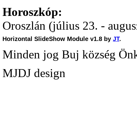
Horoszkóp:
Oroszlán (július 23. - augus
Horizontal SlideShow Module v1.8 by
JT
.
Minden jog Buj község Ön
MJDJ design