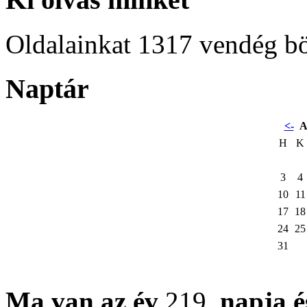
Oldalainkat 1317 vendég b
Naptár
<-
A
H
K
3
4
10
11
17
18
24
25
31
Ma van az év
219.
napja