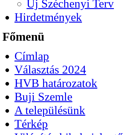
Új Széchenyi Terv
Hirdetmények
Főmenü
Címlap
Választás 2024
HVB határozatok
Buji Szemle
A településünk
Térkép