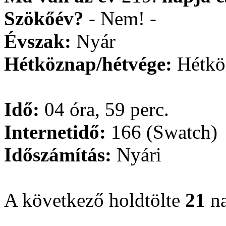
Szökőév?
- Nem! -
Évszak:
Nyár
Hétköznap/hétvége:
Hétkö
Idő:
04 óra, 59 perc.
Internetidő:
166 (Swatch)
Időszámítás:
Nyári
A következő holdtölte
21
na