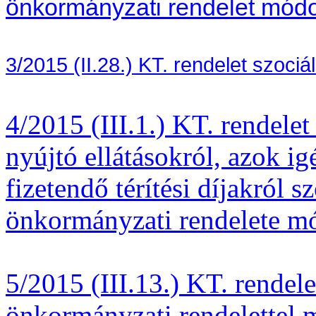
önkormányzati rendelet módo
3/2015 (II.28.) KT. rendelet szociál
4/2015 (III.1.) KT. rendele
nyújtó ellátásokról, azok ig
fizetendő térítési díjakról s
önkormányzati rendelete mó
5/2015 (III.13.) KT. rendele
önkormányzati rendelettel m