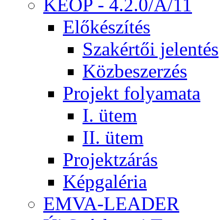
KEOP - 4.2.0/A/11
Előkészítés
Szakértői jelentés
Közbeszerzés
Projekt folyamata
I. ütem
II. ütem
Projektzárás
Képgaléria
EMVA-LEADER