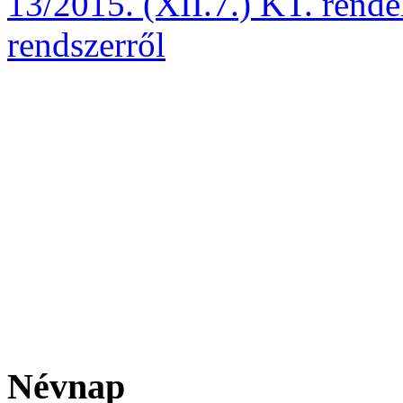
13/2015. (XII.7.) KT. rendel
rendszerről
Névnap