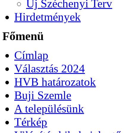
Új Széchenyi Terv
Hirdetmények
Főmenü
Címlap
Választás 2024
HVB határozatok
Buji Szemle
A településünk
Térkép