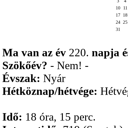
3
4
10
11
17
18
24
25
31
Ma van az év
220.
napja
Szökőév?
- Nem! -
Évszak:
Nyár
Hétköznap/hétvége:
Hétvé
Idő:
18 óra, 15 perc.