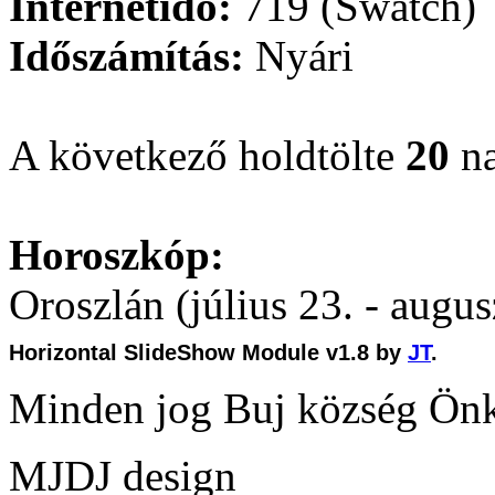
Internetidő:
719 (Swatch)
Időszámítás:
Nyári
A következő holdtölte
20
na
Horoszkóp:
Oroszlán (július 23. - augus
Horizontal SlideShow Module v1.8 by
JT
.
Minden jog Buj község Ön
MJDJ design