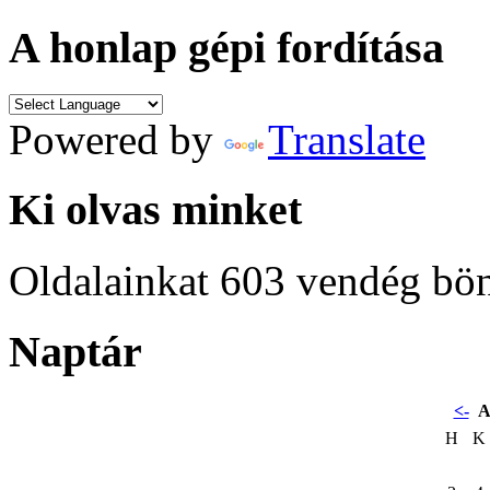
A honlap gépi fordítása
Powered by
Translate
Ki olvas minket
Oldalainkat 603 vendég bö
Naptár
<-
A
H
K