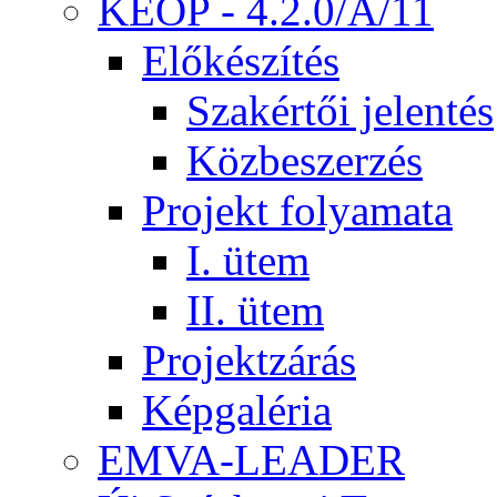
KEOP - 4.2.0/A/11
Előkészítés
Szakértői jelentés
Közbeszerzés
Projekt folyamata
I. ütem
II. ütem
Projektzárás
Képgaléria
EMVA-LEADER