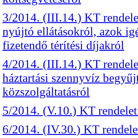
3/2014. (III.14.) KT rendel
nyújtó ellátásokról, azok ig
fizetendő térítési díjakról
4/2014. (III.14.) KT rendel
háztartási szennyvíz begyűj
közszolgáltatásról
5/2014. (V.10.) KT rendelet
6/2014. (IV.30.) KT rendel