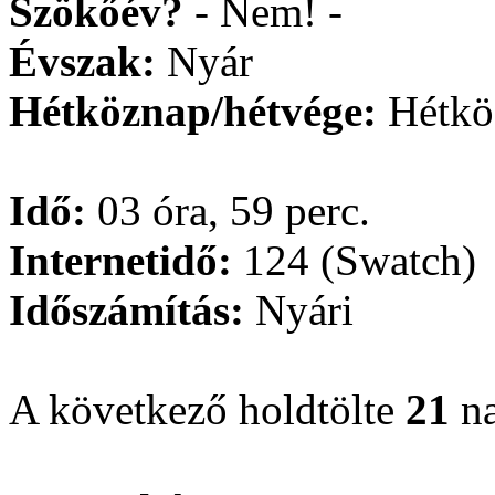
Szökőév?
- Nem! -
Évszak:
Nyár
Hétköznap/hétvége:
Hétkö
Idő:
03 óra, 59 perc.
Internetidő:
124 (Swatch)
Időszámítás:
Nyári
A következő holdtölte
21
na