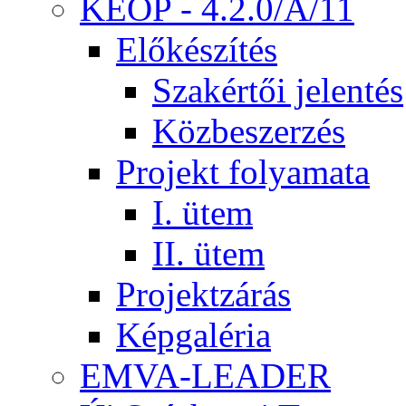
KEOP - 4.2.0/A/11
Előkészítés
Szakértői jelentés
Közbeszerzés
Projekt folyamata
I. ütem
II. ütem
Projektzárás
Képgaléria
EMVA-LEADER