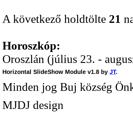
A következő holdtölte
21
na
Horoszkóp:
Oroszlán (július 23. - augus
Horizontal SlideShow Module v1.8 by
JT
.
Minden jog Buj község Ön
MJDJ design