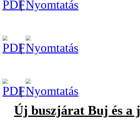
|
|
|
Új buszjárat Buj és a 