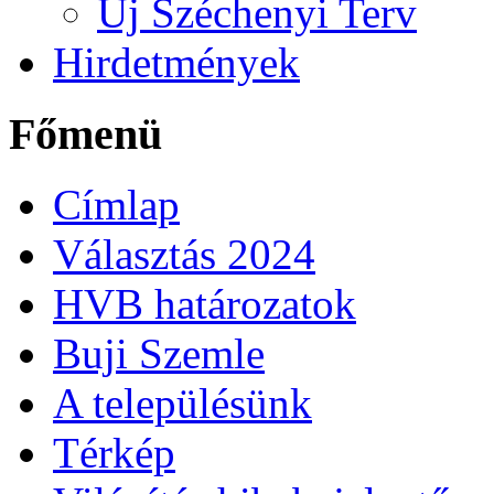
Új Széchenyi Terv
Hirdetmények
Főmenü
Címlap
Választás 2024
HVB határozatok
Buji Szemle
A településünk
Térkép