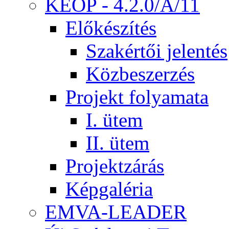
KEOP - 4.2.0/A/11
Előkészítés
Szakértői jelentés
Közbeszerzés
Projekt folyamata
I. ütem
II. ütem
Projektzárás
Képgaléria
EMVA-LEADER