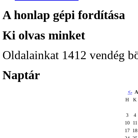
A honlap gépi fordítása
Ki olvas minket
Oldalainkat 1412 vendég b
Naptár
<-
A
H
K
3
4
10
11
17
18