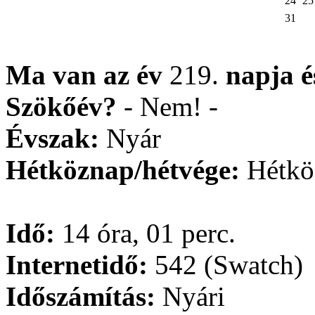
24
25
31
Ma van az év
219.
napja
Szökőév?
- Nem! -
Évszak:
Nyár
Hétköznap/hétvége:
Hétkö
Idő:
14 óra, 01 perc.
Internetidő:
542 (Swatch)
Időszámítás:
Nyári