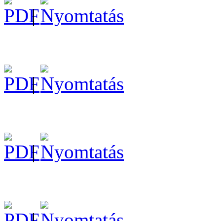
|
|
|
|