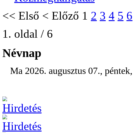
<<
Első
<
Előző
1
2
3
4
5
6
1. oldal / 6
Névnap
Ma 2026. augusztus 07., péntek