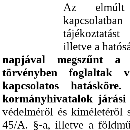
Az elmúlt 
kapcsolatba
tájékoztatás
illetve a ható
napjával megszűnt a 
törvényben foglaltak vé
kapcsolatos hatáskör
kormányhivatalok járási 
védelméről és kíméletéről 
45/A. §-a, illetve a földm