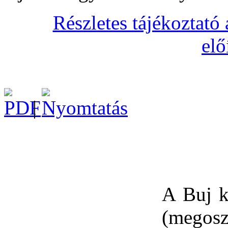
Részletes tájékoztató 
elő
|
A Buj k
(megosz