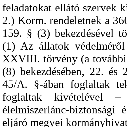
feladatokat ellátó szervek k
2.) Korm. rendeletnek a 36
159. § (3) bekezdésével tö
(1) Az állatok védelméről
XXVIII. törvény (a továbbia
(8) bekezdésében, 22. és 2
45/A. §-ában foglaltak te
foglaltak kivételével –
élelmiszerlánc-biztonsági 
eljáró megyei kormányhivata