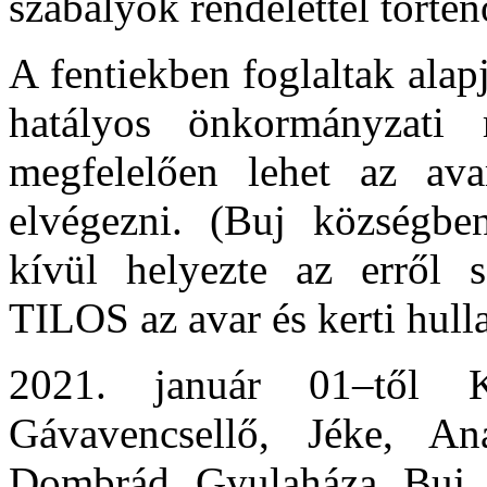
szabályok rendelettel történ
A fentiekben foglaltak alapj
hatályos önkormányzati r
megfelelően lehet az ava
elvégezni. (Buj községben
kívül helyezte az erről s
TILOS az avar és kerti hull
2021. január 01–től Ki
Gávavencsellő, Jéke, Ana
Dombrád, Gyulaháza, Buj, 