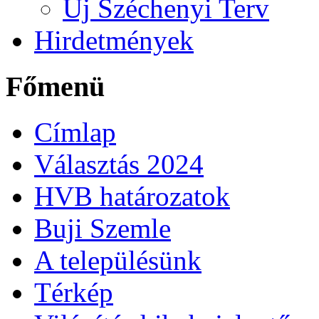
Új Széchenyi Terv
Hirdetmények
Főmenü
Címlap
Választás 2024
HVB határozatok
Buji Szemle
A településünk
Térkép