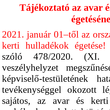
Tájékoztató az avar é
égetéséne
2021. január 01–től az orszá
kerti hulladékok égetése!
szóló 478/2020. (XI. 
veszélyhelyzet megszűnés
képviselő-testületének ha
tevékenységgel okozott l
sajátos, az avar és kert