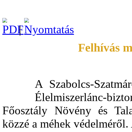
|
Felhívás 
A Szabolcs-Szatmá
Élelmiszerlánc-bi
Főosztály Növény és Talaj
közzé a méhek védelmérő