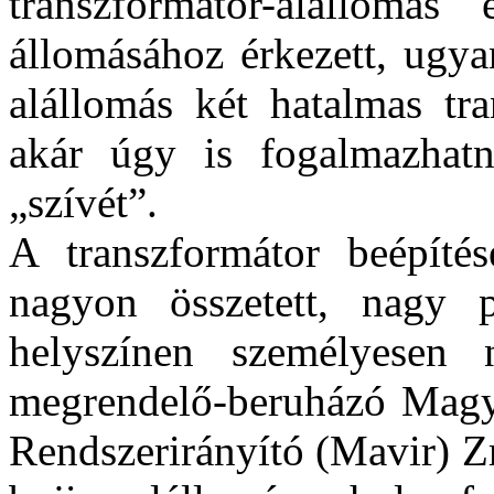
transzformátor-alállomás
állomásához érkezett, ugyan
alállomás két hatalmas tra
akár úgy is fogalmazhatn
„szívét”.
A transzformátor beépítés
nagyon összetett, nagy p
helyszínen személyesen
megrendelő-beruházó Magyar
Rendszerirányító (Mavir) Zr