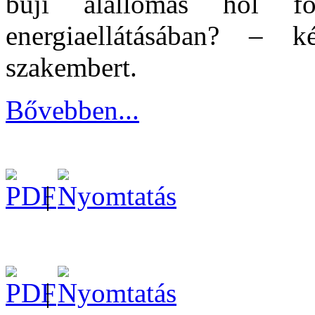
buji alállomás hol f
energiaellátásában? – 
szakembert.
Bővebben...
|
|