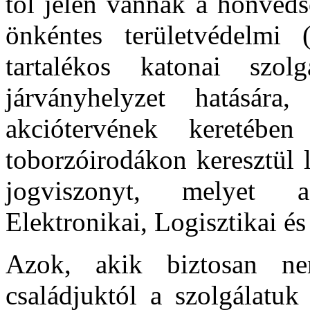
től jelen vannak a honvéds
önkéntes területvédelmi
tartalékos katonai szo
járványhelyzet hatásár
akciótervének keretében
toborzóirodákon keresztül 
jogviszonyt, melyet 
Elektronikai, Logisztikai é
Azok, akik biztosan ne
családjuktól a szolgálatuk