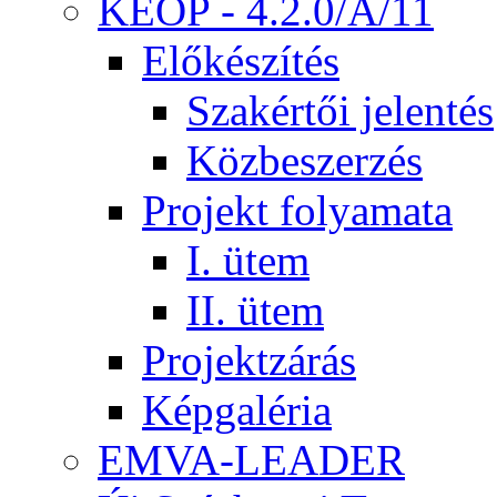
KEOP - 4.2.0/A/11
Előkészítés
Szakértői jelentés
Közbeszerzés
Projekt folyamata
I. ütem
II. ütem
Projektzárás
Képgaléria
EMVA-LEADER