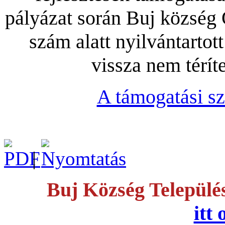
pályázat során Buj közsé
szám alatt nyilvántartot
vissza nem térít
A támogatási sz
|
Buj Község Települé
itt